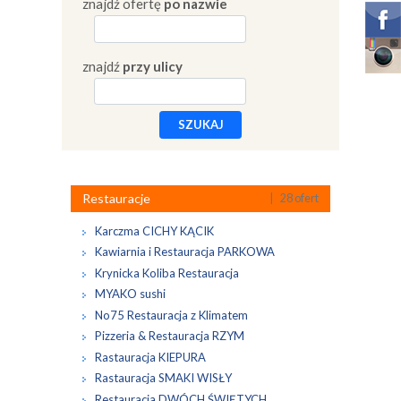
znajdź ofertę
po nazwie
znajdź
przy ulicy
SZUKAJ
Restauracje
| 28 ofert
Karczma CICHY KĄCIK
Kawiarnia i Restauracja PARKOWA
Krynicka Koliba Restauracja
MYAKO sushi
No75 Restauracja z Klimatem
Pizzeria & Restauracja RZYM
Rastauracja KIEPURA
Rastauracja SMAKI WISŁY
Restauracja DWÓCH ŚWIĘTYCH