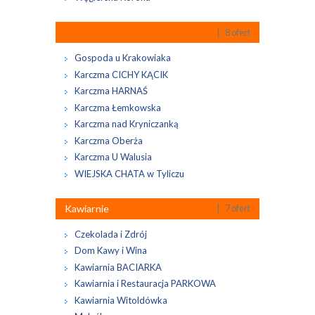
| 8 ofert
Gospoda u Krakowiaka
Karczma CICHY KĄCIK
Karczma HARNAŚ
Karczma Łemkowska
Karczma nad Kryniczanką
Karczma Oberża
Karczma U Walusia
WIEJSKA CHATA w Tyliczu
Kawiarnie
| 7 ofert
Czekolada i Zdrój
Dom Kawy i Wina
Kawiarnia BACIARKA
Kawiarnia i Restauracja PARKOWA
Kawiarnia Witoldówka