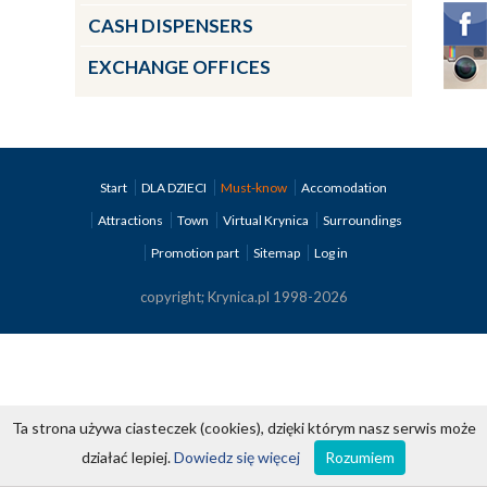
CASH DISPENSERS
EXCHANGE OFFICES
Start
DLA DZIECI
Must-know
Accomodation
Attractions
Town
Virtual Krynica
Surroundings
Promotion part
Sitemap
Log in
copyright; Krynica.pl 1998-2026
Ta strona używa ciasteczek (cookies), dzięki którym nasz serwis może
działać lepiej.
Dowiedz się więcej
Rozumiem