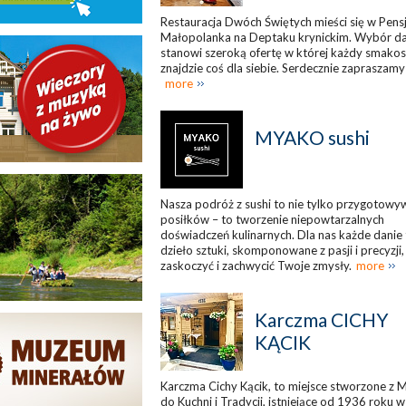
Restauracja Dwóch Świętych mieści się w Pens
Małopolanka na Deptaku krynickim. Wybór da
stanowi szeroką ofertę w której każdy smakos
znajdzie coś dla siebie. Serdecznie zapraszamy
more
MYAKO sushi
Nasza podróż z sushi to nie tylko przygotowy
posiłków – to tworzenie niepowtarzalnych
doświadczeń kulinarnych. Dla nas każde danie 
dzieło sztuki, skomponowane z pasji i precyzji,
zaskoczyć i zachwycić Twoje zmysły.
more
Karczma CICHY
KĄCIK
Karczma Cichy Kącik, to miejsce stworzone z M
do Kuchni i Tradycji, istniejące od 1936 roku w