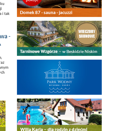
oku
ji
 i tak
wa -
A
e,
raz
ownym
ych