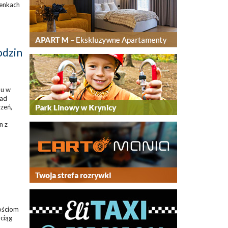
ienkach
odzin
mu w
nad
zeń,
n z
Gościom
ciąg