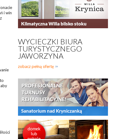
jonacie
ń i win
z
WYCIECZKI BIURA
TURYSTYCZNEGO
JAWORZYNA
zobacz pełną ofertę
wanie
to
 aby
iłości