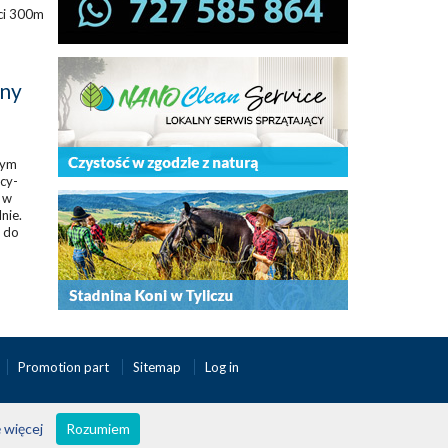
ci 300m
ony
wym
icy-
 w
nie.
 do
Promotion part
Sitemap
Log in
 więcej
Rozumiem