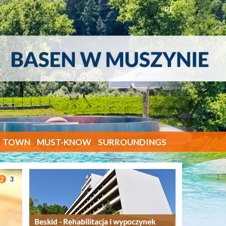
PL
TOWN
MUST-KNOW
SURROUNDINGS
2
3