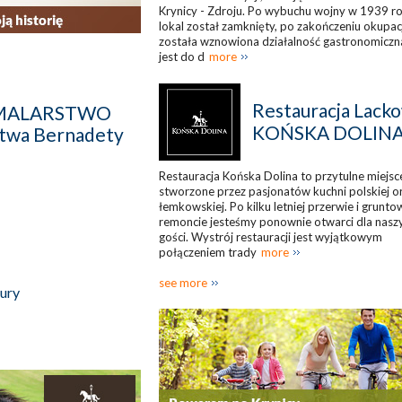
Krynicy - Zdroju. Po wybuchu wojny w 1939 r
lokal został zamknięty, po zakończeniu okupac
została wznowiona działalność gastronomiczna
jest do d
more
Restauracja Lacko
 - MALARSTWO
KOŃSKA DOLIN
twa Bernadety
Restauracja Końska Dolina to przytulne miejsc
stworzone przez pasjonatów kuchni polskiej o
łemkowskiej. Po kilku letniej przerwie i grunt
remoncie jesteśmy ponownie otwarci dla nasz
gości. Wystrój restauracji jest wyjątkowym
połączeniem trady
more
see more
pury