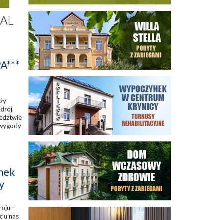
AL
A***
uży
drój.
edztwie
 wygody
nek
y
oju -
c u nas