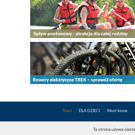
Start
DLA DZIECI
Must-know
Ta strona używa ciaste