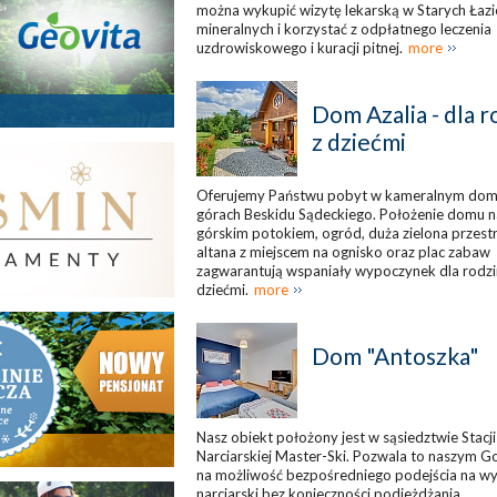
można wykupić wizytę lekarską w Starych Łaz
mineralnych i korzystać z odpłatnego leczenia
uzdrowiskowego i kuracji pitnej.
more
Dom Azalia - dla r
z dziećmi
Oferujemy Państwu pobyt w kameralnym do
górach Beskidu Sądeckiego. Położenie domu 
górskim potokiem, ogród, duża zielona przestr
altana z miejscem na ognisko oraz plac zabaw
zagwarantują wspaniały wypoczynek dla rodzi
dziećmi.
more
Dom "Antoszka"
Nasz obiekt położony jest w sąsiedztwie Stacji
Narciarskiej Master-Ski. Pozwala to naszym 
na możliwość bezpośredniego podejścia na wy
narciarski bez konieczności podjeżdżania