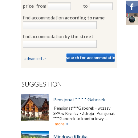
price
from
to
find accommodation
according to name
find accommodation
by the street
advanced
SUGGESTION
Pensjonat * * * * Gaborek
Pensjonat****Gaborek - wczasy
SPA w Krynicy - Zdroju Pensjonat
****Gaborek to komfortowy ...
more
Miodowa Klinika