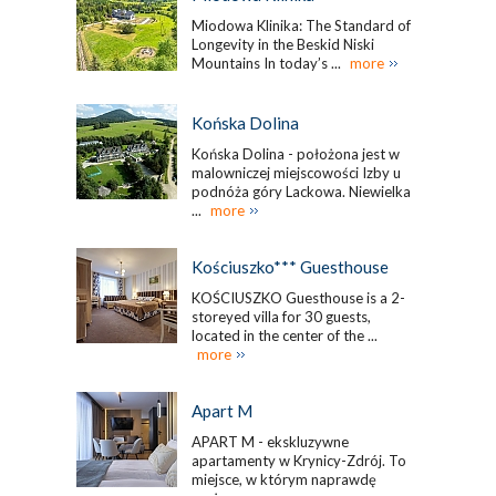
Miodowa Klinika: The Standard of
Longevity in the Beskid Niski
Mountains In today’s ...
more
Końska Dolina
Końska Dolina - położona jest w
malowniczej miejscowości Izby u
podnóża góry Lackowa. Niewielka
...
more
Kościuszko*** Guesthouse
KOŚCIUSZKO Guesthouse is a 2-
storeyed villa for 30 guests,
located in the center of the ...
more
Apart M
APART M - ekskluzywne
apartamenty w Krynicy-Zdrój. To
miejsce, w którym naprawdę