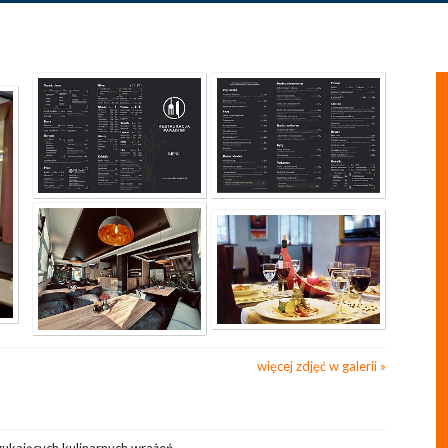
więcej zdjęć w galerii
ukających kulinarnych wrażeń.