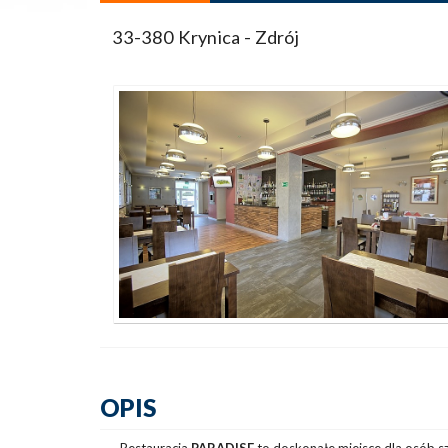
33-380 Krynica - Zdrój
OPIS
Restauracja
PARADISE
to doskonałe miejsce dla osób sz