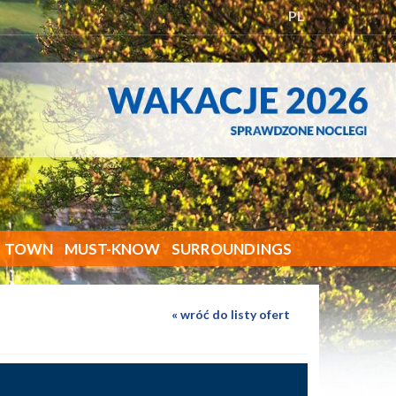
PL
TOWN
MUST-KNOW
SURROUNDINGS
wróć do listy ofert