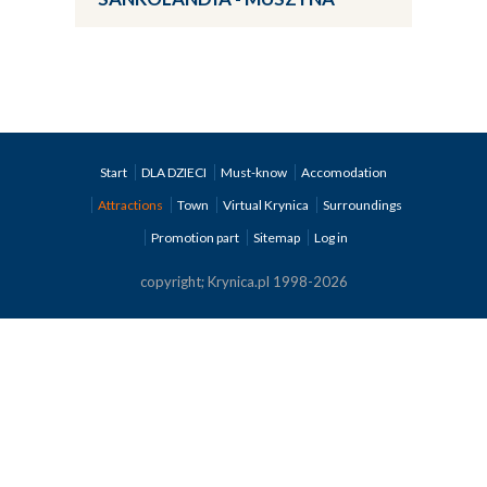
Start
DLA DZIECI
Must-know
Accomodation
Attractions
Town
Virtual Krynica
Surroundings
Promotion part
Sitemap
Log in
copyright; Krynica.pl 1998-2026