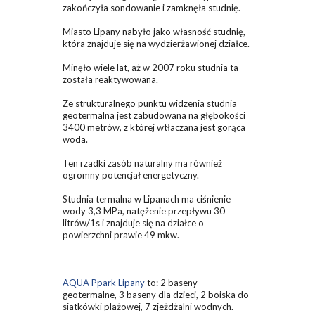
zakończyła sondowanie i zamknęła studnię.
Miasto Lipany nabyło jako własność studnię,
która znajduje się na wydzierżawionej działce.
Minęło wiele lat, aż w 2007 roku studnia ta
została reaktywowana.
Ze strukturalnego punktu widzenia studnia
geotermalna jest zabudowana na głębokości
3400 metrów, z której wtłaczana jest gorąca
woda.
Ten rzadki zasób naturalny ma również
ogromny potencjał energetyczny.
Studnia termalna w Lipanach ma ciśnienie
wody 3,3 MPa, natężenie przepływu 30
litrów/1s i znajduje się na działce o
powierzchni prawie 49 mkw.
AQUA Ppark Lipany
to: 2 baseny
geotermalne, 3 baseny dla dzieci, 2 boiska do
siatkówki plażowej, 7 zjeżdżalni wodnych.