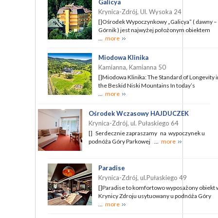
Galicya
Krynica-Zdrój, Ul. Wysoka 24
[]Ośrodek Wypoczynkowy „Galicya” ( dawny –
Górnik ) jest najwyżej położonym obiektem
...
more
Miodowa Klinika
Kamianna, Kamianna 50
[]Miodowa Klinika: The Standard of Longevity i
the Beskid Niski Mountains In today’s
...
more
Ośrodek Wczasowy HAJDUCZEK
Krynica-Zdrój, ul. Pułaskiego 64
[] Serdecznie zapraszamy na wypoczynek u
podnóża Góry Parkowej ...
more
Paradise
Krynica-Zdrój, ul.Pułaskiego 49
[]Paradise to komfortowo wyposażony obiekt 
Krynicy Zdroju usytuowany u podnóża Góry
...
more