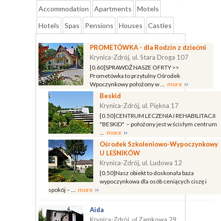
Accommodation
Apartments
Motels
Hotels
Spas
Pensions
Houses
Castles
PROMETÓWKA - dla Rodzin z dziećmi
Krynica-Zdrój, ul. Stara Droga 107
[0.60]SPRAWDŹ NASZE OFRTY >>
Prometówka to przytulny Ośrodek
Wpoczynkowy położony w ...
more
Beskid
Krynica-Zdrój, ul. Piękna 17
[0.50]CENTRUM LECZENIA I REHABILITACJI
"BESKID" – położony jest w ścisłym centrum
...
more
Ośrodek Szkoleniowo-Wypoczynkowy
U LEŚNIKÓW
Krynica-Zdrój, ul. Ludowa 12
[0.50]Nasz obiekt to doskonała baza
wypoczynkowa dla osób ceniących ciszę i
spokój – ...
more
Aida
Krynica-Zdrój, ul.Zamkowa 29