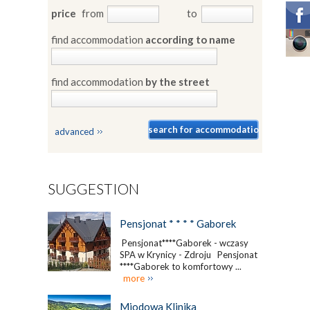
price
from
to
find accommodation
according to name
find accommodation
by the street
advanced
SUGGESTION
Pensjonat * * * * Gaborek
Pensjonat****Gaborek - wczasy
SPA w Krynicy - Zdroju Pensjonat
****Gaborek to komfortowy ...
more
Miodowa Klinika