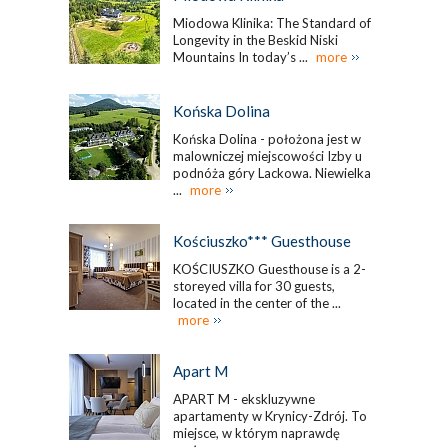
Miodowa Klinika: The Standard of
Longevity in the Beskid Niski
Mountains In today’s ...
more
Końska Dolina
Końska Dolina - położona jest w
malowniczej miejscowości Izby u
podnóża góry Lackowa. Niewielka
...
more
Kościuszko*** Guesthouse
KOŚCIUSZKO Guesthouse is a 2-
storeyed villa for 30 guests,
located in the center of the ...
more
Apart M
APART M - ekskluzywne
apartamenty w Krynicy-Zdrój. To
miejsce, w którym naprawdę