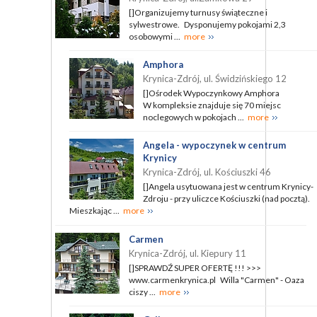
[]Organizujemy turnusy świąteczne i
sylwestrowe. Dysponujemy pokojami 2,3
osobowymi ...
more
Amphora
Krynica-Zdrój, ul. Świdzińskiego 12
[]Ośrodek Wypoczynkowy Amphora
W kompleksie znajduje się 70 miejsc
noclegowych w pokojach ...
more
Angela - wypoczynek w centrum
Krynicy
Krynica-Zdrój, ul. Kościuszki 46
[]Angela usytuowana jest w centrum Krynicy-
Zdroju - przy uliczce Kościuszki (nad pocztą).
Mieszkając ...
more
Carmen
Krynica-Zdrój, ul. Kiepury 11
[]SPRAWDŹ SUPER OFERTĘ !!! >>>
www.carmenkrynica.pl Willa "Carmen" - Oaza
ciszy ...
more