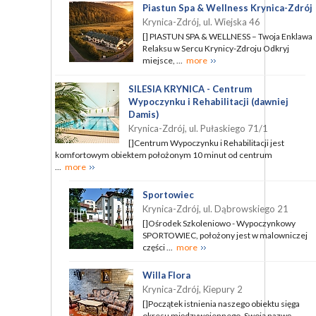
Piastun Spa & Wellness Krynica-Zdrój
Krynica-Zdrój, ul. Wiejska 46
[] PIASTUN SPA & WELLNESS – Twoja Enklawa
Relaksu w Sercu Krynicy-Zdroju Odkryj
miejsce, ...
more
SILESIA KRYNICA - Centrum
Wypoczynku i Rehabilitacji (dawniej
Damis)
Krynica-Zdrój, ul. Pułaskiego 71/1
[]Centrum Wypoczynku i Rehabilitacji jest
komfortowym obiektem położonym 10 minut od centrum
...
more
Sportowiec
Krynica-Zdrój, ul. Dąbrowskiego 21
[]Ośrodek Szkoleniowo - Wypoczynkowy
SPORTOWIEC, położony jest w malowniczej
części ...
more
Willa Flora
Krynica-Zdrój, Kiepury 2
[]Początek istnienia naszego obiektu sięga
okresu międzywojennego. Swoją nazwę