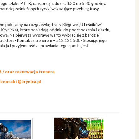
nego szlaku PTTK, czas przejazdu ok. 4:30 do 5:30 godziny.
ardziej zaśnieżonych tyczki wskazujące przebieg trasy.
twem polecamy na rozgrzewkę Trasy Biegowe „U Leśników”
 Krynicką), które posiadają odcinki do podchodzenia i zjazdu,
rową. Na pierwszą wyprawę warto wybrać się z bardziej
ruktora- Kontakt z trenerem – 512 121 500- Stosując jego
cja i przyjemność z uprawiania tego sportu jest
/ oraz rezerwacja trenera
m
kontakt@krynica.pl