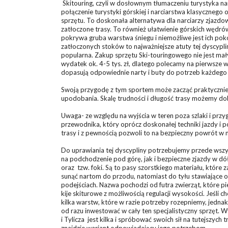
Skitouring, czyli w dosłownym tłumaczeniu turystyka narc
połączenie turystyki górskiej i narciarstwa klasycznego 
sprzętu
.
To doskonała alternatywa dla narciarzy zjazdo
zatłoczone trasy. To również ułatwienie górskich wędr
pokrywa gruba warstwa śniegu i niemożliwe jest ich pokon
zatłoczonych stoków to najważniejsze atuty tej dyscypliny
popularna. Zakup sprzętu Ski-touringowego nie jest m
wydatek ok. 4-5 tys. zł, dlatego polecamy na pierwsze w
dopasują odpowiednie narty i buty do potrzeb każdego 
Swoją przygodę z tym sportem może zacząć praktycznie k
upodobania. Skalę trudności i długość trasy możemy dob
Uwaga- ze względu na wyjścia w teren poza szlaki i prz
przewodnika, który oprócz doskonałej techniki jazdy i 
trasy i z pewnością pozwoli to na bezpieczny powrót w m
Do uprawiania tej dyscypliny potrzebujemy przede wszy
na podchodzenie pod górę, jak i bezpieczne zjazdy w dó
oraz tzw. foki. Są to pasy szorstkiego materiału, któr
sunąć nartom do przodu, natomiast do tyłu stawiające o
podejściach. Nazwa pochodzi od futra zwierząt, które 
kije skiturowe z możliwością regulacji wysokości. Jeśli 
kilka warstw, które w razie potrzeby rozepniemy, jednak
od razu inwestować w cały ten specjalistyczny sprzęt. W
i Tylicza jest kilka i spróbować swoich sił na tutejszych