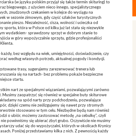
iarska (w języku polskim przyjął się także termin skituring) to
oraz biegowego, z użyciem nieco innego, specjalistycznego
wych, znudzonych czekaniem w kolejce do wyciągu na
ówek w sezonie zimowym, gdy część szlaków turystycznych
anie pieszo. Niezależność, cisza, wolność i ucieczka od
 sportu, która w Polsce od kilku już lat stała się niezwykle
ałym wydatkiem- sprawdzony sprzęt w dobrym stanie to
yjścia w góry wypożyczalnie sprzętu, gdzie profesjonaliści
Klienta.
ażdy, bez względu na wiek, umiejętności, doświadczenie, czy
rać według własnych potrzeb, aktualnej pogody i kondycji.
ygotowane trasy, sugerujemy zarezerwować trenera lub
poruszania się na nartach- bez problemu pokaże bezpieczne
iejsce startu.
stkim nart ze specjalnymi wiązaniami, pozwalającymi zarówno
ł. Musimy zaopatrzyć się również w specjalne buty skiturowe
e zakładamy na spód narty przy podchodzeniu, pozwalające
pór, dzięki czemu nie ześlizgujemy się nawet przy stromych
pierwotnie stosowano w tym celu. Niezbędne będą nam również
chodzi o ubiór, możemy zastosować metodę „na cebulkę”, czyli
 nie powinniśmy się ubierać zbyt grubo. Oczywiście nie musimy
ystarczy udać się do wypożyczalni, których w okolicach Krynicy
 trasach. Poniżej przedstawiamy kilka z nich. Z pewnością każdy