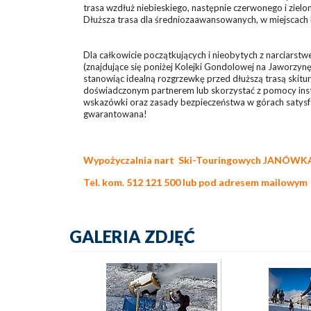
trasa wzdłuż niebieskiego, następnie czerwonego i zielo
Dłuższa trasa dla średniozaawansowanych, w miejscach b
Dla całkowicie początkujących i nieobytych z narciars
(znajdujące się poniżej Kolejki Gondolowej na Jaworzynę
stanowiąc idealną rozgrzewkę przed dłuższą trasą skitu
doświadczonym partnerem lub skorzystać z pomocy inst
wskazówki oraz zasady bezpieczeństwa w górach satysfak
gwarantowana!
Wypożyczalnia nart Ski-Touringowych JANÓWKA 
Tel. kom. 512 121 500 lub pod adresem mailowy
GALERIA ZDJĘĆ