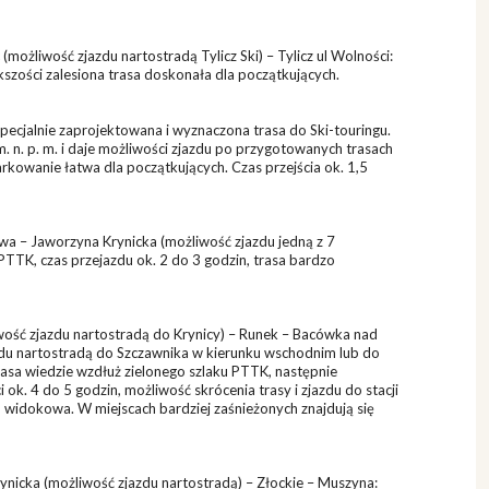
ożliwość zjazdu nartostradą Tylicz Ski) – Tylicz ul Wolności:
ększości zalesiona trasa doskonała dla początkujących.
specjalnie zaprojektowana i wyznaczona trasa do Ski-touringu.
. n. p. m. i daje możliwości zjazdu po przygotowanych trasach
rkowanie łatwa dla początkujących. Czas przejścia ok. 1,5
a – Jaworzyna Krynicka (możliwość zjazdu jedną z 7
 PTTK, czas przejazdu ok. 2 do 3 godzin, trasa bardzo
ość zjazdu nartostradą do Krynicy) – Runek – Bacówka nad
zdu nartostradą do Szczawnika w kierunku wschodnim lub do
asa wiedzie wzdłuż zielonego szlaku PTTK, następnie
 ok. 4 do 5 godzin, możliwość skrócenia trasy i zjazdu do stacji
 widokowa. W miejscach bardziej zaśnieżonych znajdują się
icka (możliwość zjazdu nartostradą) – Złockie – Muszyna: