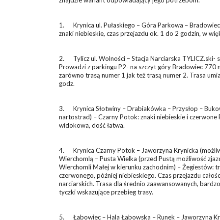
znajdzie wariant odpowiadający jego potrzebom.
1. Krynica ul. Pułaskiego – Góra Parkowa – Bradowiec (m
znaki niebieskie, czas przejazdu ok. 1 do 2 godzin, w wi
2. Tylicz ul. Wolności – Stacja Narciarska TYLICZ.ski- 
Prowadzi z parkingu P2- na szczyt góry Bradowiec 770 m
zarówno trasą numer 1 jak też trasą numer 2. Trasa umia
godz.
3. Krynica Słotwiny – Drabiakówka – Przysłop – Bukow
nartostrad) – Czarny Potok: znaki niebieskie i czerwone
widokowa, dość łatwa.
4. Krynica Czarny Potok – Jaworzyna Krynicka (możliw
Wierchomlą – Pusta Wielka (przed Pustą możliwość zja
Wierchomli Małej w kierunku zachodnim) – Żegiestów: tr
czerwonego, później niebieskiego. Czas przejazdu całości
narciarskich. Trasa dla średnio zaawansowanych, bardzo
tyczki wskazujące przebieg trasy.
5. Łabowiec – Hala Łabowska – Runek – Jaworzyna Kryn