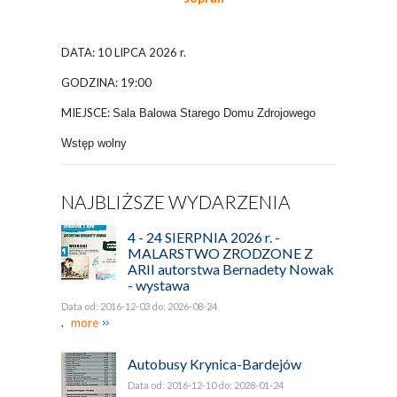
DATA: 10 LIPCA 2026 r.
GODZINA: 19:00
MIEJSCE:
Sala Balowa Starego Domu Zdrojowego
Wstęp wolny
NAJBLIŻSZE WYDARZENIA
4 - 24 SIERPNIA 2026 r. -
MALARSTWO ZRODZONE Z
ARII autorstwa Bernadety Nowak
- wystawa
Data od: 2016-12-03 do: 2026-08-24
.
more
Autobusy Krynica-Bardejów
Data od: 2016-12-10 do: 2028-01-24