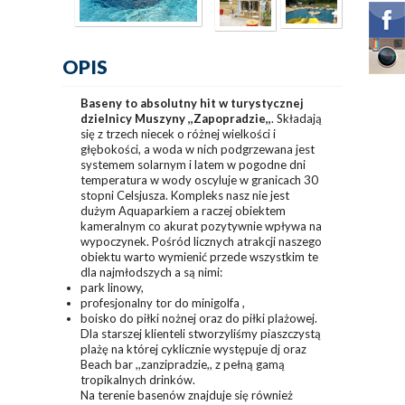
OPIS
Baseny to absolutny hit w turystycznej
dzielnicy Muszyny ,,Zapopradzie,,
. Składają
się z trzech niecek o różnej wielkości i
głębokości, a woda w nich podgrzewana jest
systemem solarnym i latem w pogodne dni
temperatura w wody oscyluje w granicach 30
stopni Celsjusza. Kompleks nasz nie jest
dużym Aquaparkiem a raczej obiektem
kameralnym co akurat pozytywnie wpływa na
wypoczynek. Pośród licznych atrakcji naszego
obiektu warto wymienić przede wszystkim te
dla najmłodszych a są nimi:
park linowy,
profesjonalny tor do minigolfa ,
boisko do piłki nożnej oraz do piłki plażowej.
Dla starszej klienteli stworzyliśmy piaszczystą
plażę na której cyklicznie występuje dj oraz
Beach bar ,,zanzipradzie,, z pełną gamą
tropikalnych drinków.
Na terenie basenów znajduje się również