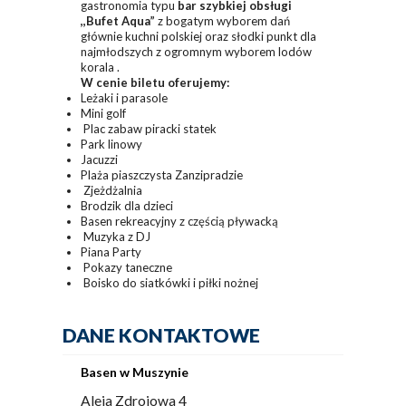
gastronomia typu
bar szybkiej obsługi
,,Bufet Aqua”
z bogatym wyborem dań
głównie kuchni polskiej oraz słodki punkt dla
najmłodszych z ogromnym wyborem lodów
korala .
W cenie biletu oferujemy:
Leżaki i parasole
Mini golf
Plac zabaw piracki statek
Park linowy
Jacuzzi
Plaża piaszczysta Zanzipradzie
Zjeżdżalnia
Brodzik dla dzieci
Basen rekreacyjny z częścią pływacką
Muzyka z DJ
Piana Party
Pokazy taneczne
Boisko do siatkówki i piłki nożnej
DANE KONTAKTOWE
Basen w Muszynie
Aleja Zdrojowa 4