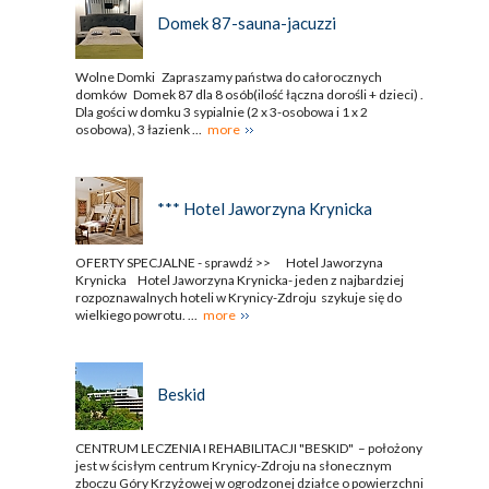
Domek 87-sauna-jacuzzi
Wolne Domki Zapraszamy państwa do całorocznych
domków Domek 87 dla 8 osób(ilość łączna dorośli + dzieci) .
Dla gości w domku 3 sypialnie (2 x 3-osobowa i 1 x 2
osobowa), 3 łazienk ...
more
*** Hotel Jaworzyna Krynicka
OFERTY SPECJALNE - sprawdź >> Hotel Jaworzyna
Krynicka Hotel Jaworzyna Krynicka- jeden z najbardziej
rozpoznawalnych hoteli w Krynicy-Zdroju szykuje się do
wielkiego powrotu. ...
more
Beskid
CENTRUM LECZENIA I REHABILITACJI "BESKID" – położony
jest w ścisłym centrum Krynicy-Zdroju na słonecznym
zboczu Góry Krzyżowej w ogrodzonej działce o powierzchni