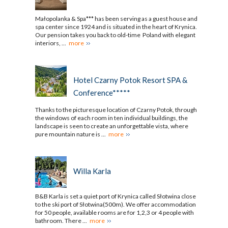
Małopolanka & Spa*** has been serving as a guest house and
spa center since 1924 and is situated in the heart of Krynica.
Our pension takes you back to old-time Poland with elegant
interiors, ...
more
Hotel Czarny Potok Resort SPA &
Conference*****
Thanks to the picturesque location of Czarny Potok, through
the windows of each room in ten individual buildings, the
landscape is seen to create an unforgettable vista, where
pure mountain nature is ...
more
Willa Karla
B&B Karla is set a quiet port of Krynica called Słotwina close
to the ski port of Słotwina(500m). We offer accommodation
for 50 people, available rooms are for 1,2,3 or 4 people with
bathroom. There ...
more