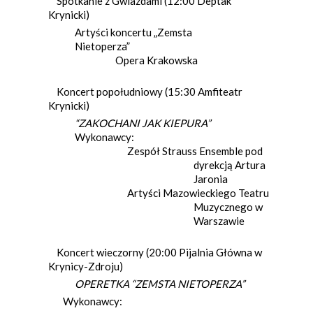
Spotkanie z Gwiazdami (12:00 Deptak
Krynicki)
Artyści koncertu „Zemsta
Nietoperza”
Opera Krakowska
Koncert popołudniowy (15:30 Amfiteatr
Krynicki)
“ZAKOCHANI JAK KIEPURA”
Wykonawcy:
Zespół Strauss Ensemble pod
dyrekcją Artura
Jaronia
Artyści Mazowieckiego Teatru
Muzycznego w
Warszawie
Koncert wieczorny (20:00 Pijalnia Główna w
Krynicy-Zdroju)
OPE
RETKA “ZEMSTA NIETOPERZA”
Wykonawcy: