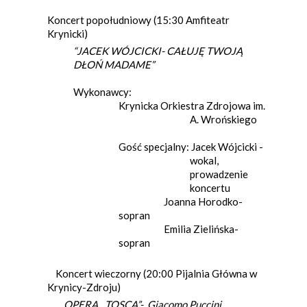
Koncert popołudniowy (15:30 Amfiteatr
Krynicki)
“JACEK WÓJCICKI- CAŁUJĘ TWOJĄ
DŁOŃ MADAME”
Wykonawcy:
Krynicka Orkiestra Zdrojowa im.
A. Wrońskiego
Gość specjalny: Jacek Wójcicki -
wokal,
prowadzenie
koncertu
Joanna Horodko-
sopran
Emilia Zielińska-
sopran
Koncert wieczorny (20:00 Pijalnia Główna w
Krynicy-Zdroju)
OPERA „TOSCA”- Giacomo Puccini