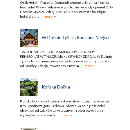
Orlik Hotel – Place for Demanding people. Krynica from its
best side! We warmly invite you to the recently opened Orlik
Hotel in Krynica-Zdrój. The Orlik is an intimate boutique
hotel disting ...
more
W Dolinie Tylicza Rodzinne Miejsce
W DOLINIE TYLICZA – KAMERALNY RODZINNY
PENSJONAT W TYLICZU blisko KRYNICY-ZDROJU W Dolinie
Tylicza to rodzinny pensjonat położony w sercu Tylicza, 6 km
od Krynicy-Zdroju, stworzony z myśl� ...
more
Końska Dolina
Końska Dolina - położona jest w malowniczej miejscowości
Izby u podnóża góry Lackowa. Niewielka odległość dzieli
obiekt od od szlaków turystycznych, rowerowych oraz
wyciągów narciarskich ...
more