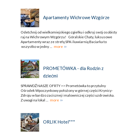
Apartamenty Wichrowe Wzgórze
Odetchnij od wielkomiejskiego zgiełku i odkryj swój osobisty
raj na Wichrowym Wzgórzu! Góralskie Chaty, luksusowe
Apartamenty wraz ze strefą SPA i kawiarnią Baciarka to
wszystko w jedny ...
more
PROMETÓWKA - dla Rodzin z
dziećmi
SPRAWDŹ NASZE OFRTY >> Prometówka to przytulny
Ośrodek Wpoczynkowy położony w górnej części Krynicy-
Zdroju w bardzo zacisznej i malowniczej części uzdrowiska.
Z uwagi na lokal ...
more
ORLIK Hotel***