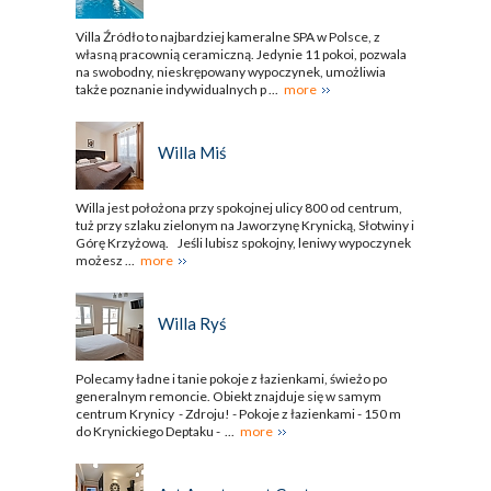
Villa Źródło to najbardziej kameralne SPA w Polsce, z
własną pracownią ceramiczną. Jedynie 11 pokoi, pozwala
na swobodny, nieskrępowany wypoczynek, umożliwia
także poznanie indywidualnych p ...
more
Willa Miś
Willa jest położona przy spokojnej ulicy 800 od centrum,
tuż przy szlaku zielonym na Jaworzynę Krynicką, Słotwiny i
Górę Krzyżową. Jeśli lubisz spokojny, leniwy wypoczynek
możesz ...
more
Willa Ryś
Polecamy ładne i tanie pokoje z łazienkami, świeżo po
generalnym remoncie. Obiekt znajduje się w samym
centrum Krynicy - Zdroju! - Pokoje z łazienkami - 150 m
do Krynickiego Deptaku - ...
more