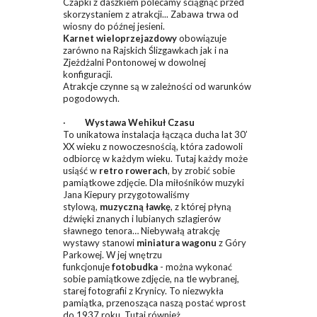
Czapki z daszkiem polecamy ściągnąć przed
skorzystaniem z atrakcji... Zabawa trwa od
wiosny do późnej jesieni.
Karnet wieloprzejazdowy
obowiązuje
zarówno na Rajskich Ślizgawkach jak i na
Zjeżdżalni Pontonowej w dowolnej
konfiguracji.
Atrakcje czynne są w zależności od warunków
pogodowych.
·
Wystawa Wehikuł Czasu
To unikatowa instalacja łącząca ducha lat 30’
XX wieku z nowoczesnością, która zadowoli
odbiorcę w każdym wieku. Tutaj każdy może
usiąść w
retro rowerach
, by zrobić sobie
pamiątkowe zdjęcie. Dla miłośników muzyki
Jana Kiepury przygotowaliśmy
stylową,
muzyczną ławkę
, z której płyną
dźwięki znanych i lubianych szlagierów
sławnego tenora… Niebywałą atrakcję
wystawy stanowi
miniatura wagonu
z Góry
Parkowej. W jej wnętrzu
funkcjonuje
fotobudka
- można wykonać
sobie pamiątkowe zdjęcie, na tle wybranej,
starej fotografii z Krynicy. To niezwykła
pamiątka, przenosząca naszą postać wprost
do 1937 roku. Tutaj również