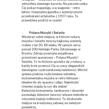
atmosferę dawnego kurortu. Na peronie czeka
Cię pokaz mappingu, a w wagonie – retro
lektor i bezpłatna gazetka z autentycznymi
przedrukami artykułów z 1937 roku. To
prawdziwa podróż w czasie!
·
Polana Muzyki i Światła
Wyobraź sobie miejsce, w którym natura,
muzyka i światło tworzą bajkową scenerię
rodem z lat 30. XX wieku. W samym sercu
ponad 200-letniego Parku Zdrojowego w
Krynicy-Zdroju powstała wyjątkowa
przestrzeń spacerowa – Polana Muzyki i
Światła. To tu historia spotyka się z naturą, a
każdy krok przenosi Cię w czasy eleganckich
dancingów i uzdrowiskowej świetności. Wśród
śpiewu ptaków rozbrzmiewa subtelna,
instrumentalna muzyka w retro klimacie –
idealne tło do spaceru i zdjęć. Najmłodsi
również znajdą tu coś dla siebie!
Kwieciste instrumenty, tamburyny i dzwonki
pozwalają dzieciom tworzyć własne melodie w
otoczeniu bujnej roślinności. To doskonałe
miejsce na kreatywną zabawę na świeżym
powietrzu.