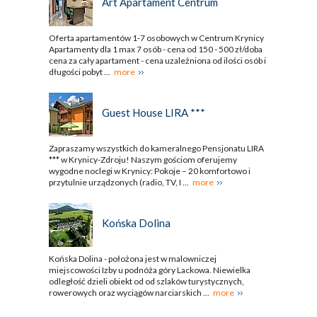
Art Apartament Centrum
Oferta apartamentów 1-7 osobowych w Centrum Krynicy
Apartamenty dla 1 max 7 osób - cena od 150 - 500 zł/doba
cena za cały apartament - cena uzależniona od ilości osób i
długości pobyt ...
more
Guest House LIRA ***
Zapraszamy wszystkich do kameralnego Pensjonatu LIRA
*** w Krynicy-Zdroju! Naszym gościom oferujemy
wygodne noclegi w Krynicy: Pokoje – 20 komfortowo i
przytulnie urządzonych (radio, TV, I ...
more
Końska Dolina
Końska Dolina - położona jest w malowniczej
miejscowości Izby u podnóża góry Lackowa. Niewielka
odległość dzieli obiekt od od szlaków turystycznych,
rowerowych oraz wyciągów narciarskich ...
more