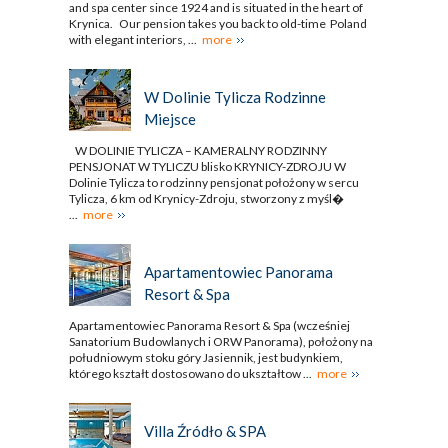
and spa center since 1924 and is situated in the heart of
Krynica. Our pension takes you back to old-time Poland
with elegant interiors, ...
more
W Dolinie Tylicza Rodzinne
Miejsce
W DOLINIE TYLICZA – KAMERALNY RODZINNY
PENSJONAT W TYLICZU blisko KRYNICY-ZDROJU W
Dolinie Tylicza to rodzinny pensjonat położony w sercu
Tylicza, 6 km od Krynicy-Zdroju, stworzony z myśl�
...
more
Apartamentowiec Panorama
Resort & Spa
Apartamentowiec Panorama Resort & Spa (wcześniej
Sanatorium Budowlanych i ORW Panorama), położony na
południowym stoku góry Jasiennik, jest budynkiem,
którego kształt dostosowano do ukształtow ...
more
Villa Źródło & SPA