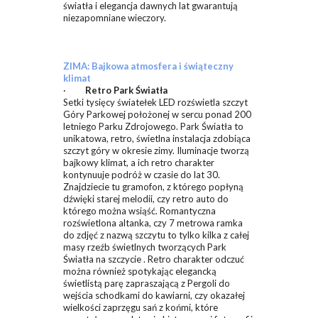
światła i elegancja dawnych lat gwarantują
niezapomniane wieczory.
ZIMA: Bajkowa atmosfera i świąteczny
klimat
·
Retro Park Światła
Setki tysięcy światełek LED rozświetla szczyt
Góry Parkowej położonej w sercu ponad 200
letniego Parku Zdrojowego. Park Światła to
unikatowa, retro, świetlna instalacja zdobiąca
szczyt góry w okresie zimy. Iluminacje tworzą
bajkowy klimat, a ich retro charakter
kontynuuje podróż w czasie do lat 30.
Znajdziecie tu gramofon, z którego popłyną
dźwięki starej melodii, czy retro auto do
którego można wsiąść. Romantyczna
rozświetlona altanka, czy 7 metrowa ramka
do zdjęć z nazwą szczytu to tylko kilka z całej
masy rzeźb świetlnych tworzących Park
Światła na szczycie . Retro charakter odczuć
można również spotykając elegancką
świetlistą parę zapraszającą z Pergoli do
wejścia schodkami do kawiarni, czy okazałej
wielkości zaprzęgu sań z końmi, które