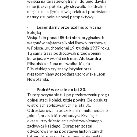
wyjścia na taras zewnętrzny i do tego dawka
emocji, czyli półokrągły
skywalk
. To idealne
miejsce na zdjęcia, chwilę relaksu i podziwianie
natury z zupełnie nowej perspektywy.
·
Legendarny przejazd historyczną
kolejką
Wsiądź do ponad
85-letnich
, oryginalnych
wagonów najstarszej kolei linowo-terenowej
w Polsce, uruchomionej 19 grudnia 1937 roku.
Tą samą trasą podróżowali przedwojenni
kuracjusze – wśród nich m.in.
Aleksandra
Piłsudska
– żona marszałka Józefa
Piłsudskiego czy znany inżynier oraz
niezapomniany gospodarz uzdrowiska Leon
Nowotarski.
·
Podróż w czasie do lat 30.
Ta rozpoczyna się tuż po przekroczeniu progu
dolnej stacji kolejki, gdzie powita Cię obsługa
w strojach stylizowanych na lata 30.
Odrestaurowana poczekalnia i multimedialne
„okna”, przez które zobaczysz Krynicę z
okresu trzydziestolecia międzywojennego
zachwycą każdego. Obraz ten został
odwzorowany na podstawie historycznych
fotografii – wszystko to tworzy niezwykłą