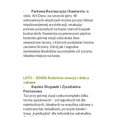
·
Parkowa Restauracja i Kawiarnia
w
stylu Art Deco, na szczycie góry. W
odnowionych wnętrzach można poczuć klimat
międzywojennej arystokracji, smakując
potraw powstałych na bazie starych książek
kucharskich. Kawiarnia na pierwszym piętrze
budynku górnej stacji odzyskała dwa
zewnętrzne tarasy, z których podziwiać można
zarówno Krynicę-Zdrój jak i łagodne
wzniesienia Beskidów na południe od szczytu.
Idealne miejsce na kawę.
LATO – JESIEŃ: Rodzinne emocje i dobra
zabawa
·
Rajskie Ślizgawki i Zjeżdżalnia
Pontonowa
Tuż przy górnej stacji czeka kompleks kilku
torów zjazdowych – od łagodnych fal dla
najmłodszych, idealnych na wspólną zabawę z
rodzicami lub dziadkami, po kręte tunele i
trasę „kamikadze” dla miłośników adrenaliny.