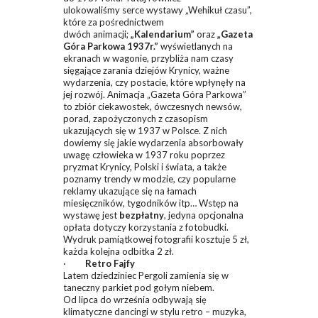
ulokowaliśmy serce wystawy „Wehikuł czasu”,
które za pośrednictwem
dwóch animacji;
„Kalendarium”
oraz
„Gazeta
Góra Parkowa 1937r.”
wyświetlanych na
ekranach w wagonie, przybliża nam czasy
sięgające zarania dziejów Krynicy, ważne
wydarzenia, czy postacie, które wpłynęły na
jej rozwój. Animacja „Gazeta Góra Parkowa”
to zbiór ciekawostek, ówczesnych newsów,
porad, zapożyczonych z czasopism
ukazujących się w 1937 w Polsce. Z nich
dowiemy się jakie wydarzenia absorbowały
uwagę człowieka w 1937 roku poprzez
pryzmat Krynicy, Polski i świata, a także
poznamy trendy w modzie, czy popularne
reklamy ukazujące się na łamach
miesięczników, tygodników itp… Wstęp na
wystawę jest
bezpłatny
, jedyna opcjonalna
opłata dotyczy korzystania z fotobudki.
Wydruk pamiątkowej fotografii kosztuje 5 zł,
każda kolejna odbitka 2 zł.
·
Retro Fajfy
Latem dziedziniec Pergoli zamienia się w
taneczny parkiet pod gołym niebem.
Od lipca do września odbywają się
klimatyczne dancingi w stylu retro – muzyka,