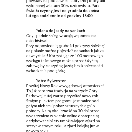
powstały na podstawie historycznej fotografii
wykonanej w latach 30.w uzdrowisku. Park
Światła
czynny jest od grudnia do końca
lutego codziennie od godziny 15:00
·
Polana do jazdy na sankach
Gdy spadnie śnieg, wracają wspomnienia
dzieciństwa!
Przy odpowiedniej grubości pokrywy śnieżnej,
na polanie można pojeździć na sankach jak za
dawnych lat! Korzystając ze 100 metrowego
wyciągu taśmowego można przedłużyć tą
zabawę by cieszyć się jazdą bez konieczności
wchodzenia pod górkę.
·
Retro Sylwester
Powitaj Nowy Rok w wyjątkowej atmosferze!
To już coroczna tradycja na szczycie Góry
Parkowej, tutaj warto przywitać nowy rok.
Stałym punktem programu jest taniec pod
gołym niebem i pokaz sztucznych ogni o
północy. Na tą okoliczność na 30 dni przed
wydarzeniem w sklepie online dostępne są
dedykowane bilety umożliwiające wjazd na
szczyt w starym roku, a zjazd kolejką już w
nowym roku.