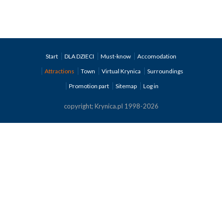
Start
DLA DZIECI
Must-know
Accomodation
Attractions
Town
Virtual Krynica
Surroundings
Promotion part
Sitemap
Log in
copyright; Krynica.pl 1998-2026