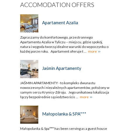
ACCOMODATION OFFERS
Apartament Azalia
Zapraszamy do komfortowego, przestronnego
Apartamentu Azalia w Tyliczu – miejscu, gdzie spokój,
natura i wygoda tworzą idealne warunki do wypoczynku o
każdej porze roku. Apartament oferuje t ...
more
Jaśmin Apartamenty
JAŚMIN APARTAMENTY - to kompleks dwunastu
nowoczesnych i niezależnych apartamentów, położony w
samym sercu Krynicy-Zdroju. Jego unikatowa lokalizacja
łączy bezpośrednie sąsiedztwo ścis ...
more
Małopolanka & SPA***
Małopolanka & Spa*** has been serving as a guest house