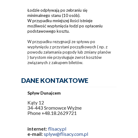
Łodzie odpływają po zebraniu się
minimalnego stanu (10 osób).
W przypadku mniejszej ilości istnieje
możliwość wypłynięcia łodzi po opłaceniu
podstawowego kosztu.
W przypadku rezygnacji ze spływu po
wypłynięciu z przystani początkowych ( np. z
powodu załamania pogody lub zmiany planów
) turystom nie przysługuje zwrot kosztów
związanych z zakupem biletów.
DANE KONTAKTOWE
Spływ Dunajcem
Kąty 12
34-443 Sromowce Wyżne
Phone +48.18.2629721
internet:
flisacy.pl
e-mail:
splyw@flisacy.com.pl