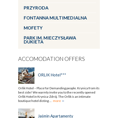
PRZYRODA
FONTANNA MULTIMEDIALNA
MOFETY
PARK IM. MIECZYSŁAWA
DUKIETA
ACCOMODATION OFFERS
ORLIK Hotel***
Orlik Hotel – Place for Demanding people. Krynica from its
best side! We warmly invite you to the recently opened
Orlik Hotel in Krynica-Zdrój. The Orlik is an intimate
boutique hotel disting ...
more
Jaśmin Apartamenty