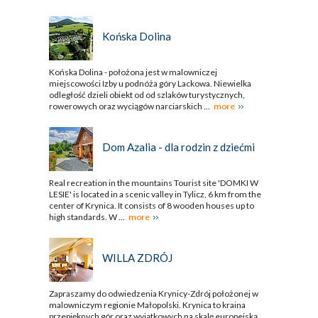
Końska Dolina
Końska Dolina - położona jest w malowniczej
miejscowości Izby u podnóża góry Lackowa. Niewielka
odległość dzieli obiekt od od szlaków turystycznych,
rowerowych oraz wyciągów narciarskich ...
more
Dom Azalia - dla rodzin z dziećmi
Real recreation in the mountains Tourist site 'DOMKI W
LESIE' is located in a scenic valley in Tylicz, 6 km from the
center of Krynica. It consists of 8 wooden houses up to
high standards. W ...
more
WILLA ZDRÓJ
Zapraszamy do odwiedzenia Krynicy-Zdrój położonej w
malowniczym regionie Małopolski. Krynica to kraina
przepięknych gór oraz wyjątkowych na skalę europejską