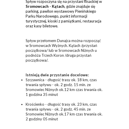
Spływ rozpoczyna się na przystani flisackiej w
Sromowcach - Kątach
, gdzie znajduje się
parking, pawilon wystawowy Pienińskiego
Parku Narodowego, punkt informacji
turystycznej, kioski z pamiątkami, restauracja
oraz kasy biletowe.
Spływ przełomem Dunajca można rozpocząć
w Sromowcach Wyżnych. Kątach /przystań
początkowa/ lub w Sromowcach Niżnych u
podnóża Trzech Koron /druga przystań
początkowa/.
Istnieją dwie przystanie docelowe:
Szczawnica - długość trasy ok. 18 km, czas
trwania spływu - ok. 2 godz. 15 min. ze
Sromowiec Niżnych ok.12 km czas trwania ok.
1 godzina 35 minut
Krościenko - długość trasy ok. 23 km, czas
trwania spływu - ok. 2 godz. 45 min. ze
Sromowiec Niżnych ok.17 km czas trwania ok.
2 godziny 05 minut