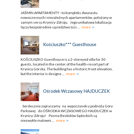
JAŚMIN APARTAMENTY - to kompleks dwunastu
nowoczesnych i niezależnych apartamentów, położony w
samym sercu Krynicy-Zdroju. Jego unikatowa lokalizacja
łączy bezpośrednie sąsiedztwo ścis ...
more
Kościuszko*** Guesthouse
KOŚCIUSZKO Guesthouse is a 2-storeyed villa for 30
guests, located in the center of the health-resort part of
Krynica Górska. The building has a historic front elevation,
but the interior is designe ...
more
Ośrodek Wczasowy HAJDUCZEK
Serdecznie zapraszamy na wypoczynek u podnóża Góry
Parkowej do OŚRODKA WCZASOWEGO HAJDUCZEK w
Krynicy-Zdroju! Pasma Beskidów Sądeckich są
niezwykle malowni ...
more