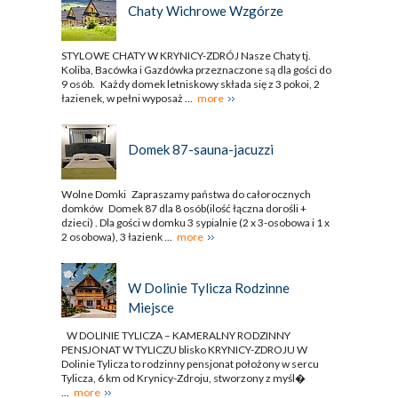
Chaty Wichrowe Wzgórze
STYLOWE CHATY W KRYNICY-ZDRÓJ Nasze Chaty tj.
Koliba, Bacówka i Gazdówka przeznaczone są dla gości do
9 osób. Każdy domek letniskowy składa się z 3 pokoi, 2
łazienek, w pełni wyposaż ...
more
Domek 87-sauna-jacuzzi
Wolne Domki Zapraszamy państwa do całorocznych
domków Domek 87 dla 8 osób(ilość łączna dorośli +
dzieci) . Dla gości w domku 3 sypialnie (2 x 3-osobowa i 1 x
2 osobowa), 3 łazienk ...
more
W Dolinie Tylicza Rodzinne
Miejsce
W DOLINIE TYLICZA – KAMERALNY RODZINNY
PENSJONAT W TYLICZU blisko KRYNICY-ZDROJU W
Dolinie Tylicza to rodzinny pensjonat położony w sercu
Tylicza, 6 km od Krynicy-Zdroju, stworzony z myśl�
...
more