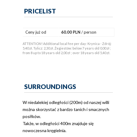
PRICELIST
Ceny już od
60.00 PLN
/ person
ATTENTION! Additional local fee per day: Krynica - Zdrój:
5,40 zł. Tylicz: 2,30 zł. Żegiestów: below 7 years old 0,00 zł ;
from 8 up to 18 years old 2,00 zł ; over 18 years old 5,40 zł.
SURROUNDINGS
W niedalekiej odległości (200m) od naszej willi
można skorzystać z bardzo tanich i smacznych
posiłków.
Także, w odległości 400m znajduje się
nowoczesna kręgielnia.