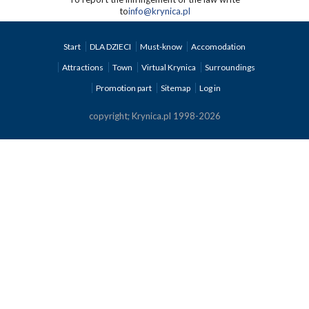
to
info@krynica.pl
Start
DLA DZIECI
Must-know
Accomodation
Attractions
Town
Virtual Krynica
Surroundings
Promotion part
Sitemap
Log in
copyright; Krynica.pl 1998-2026