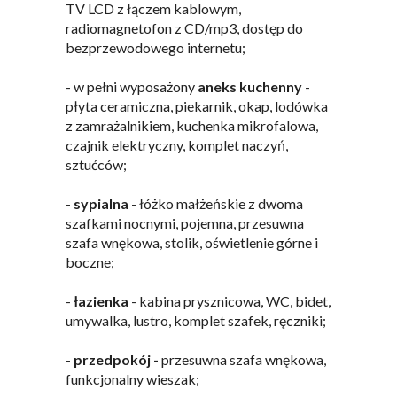
TV LCD z łączem kablowym,
radiomagnetofon z CD/mp3, dostęp do
bezprzewodowego internetu;
- w pełni wyposażony
aneks kuchenny
-
płyta ceramiczna, piekarnik, okap, lodówka
z zamrażalnikiem, kuchenka mikrofalowa,
czajnik elektryczny, komplet naczyń,
sztućców;
-
sypialna
- łóżko małżeńskie z dwoma
szafkami nocnymi, pojemna, przesuwna
szafa wnękowa, stolik, oświetlenie górne i
boczne;
-
łazienka
- kabina prysznicowa, WC, bidet,
umywalka, lustro, komplet szafek, ręczniki;
-
przedpokój -
przesuwna szafa wnękowa,
funkcjonalny wieszak;