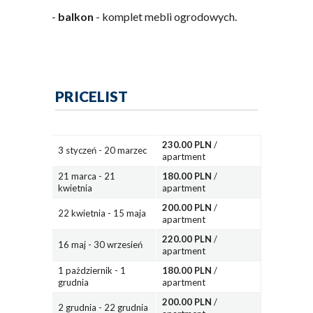
-
balkon
- komplet mebli ogrodowych.
PRICELIST
230.00 PLN
/
3 styczeń - 20 marzec
apartment
21 marca - 21
180.00 PLN
/
kwietnia
apartment
200.00 PLN
/
22 kwietnia - 15 maja
apartment
220.00 PLN
/
16 maj - 30 wrzesień
apartment
1 pażdziernik - 1
180.00 PLN
/
grudnia
apartment
200.00 PLN
/
2 grudnia - 22 grudnia