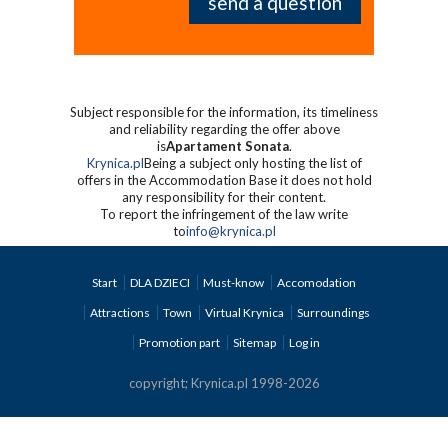
Subject responsible for the information, its timeliness
and reliability regarding the offer above
is
Apartament Sonata
.
Krynica.pl
Being a subject only hosting the list of
offers in the Accommodation Base it does not hold
any responsibility for their content.
To report the infringement of the law write
to
info@krynica.pl
Start
DLA DZIECI
Must-know
Accomodation
Attractions
Town
Virtual Krynica
Surroundings
Promotion part
Sitemap
Log in
copyright; Krynica.pl 1998-2026