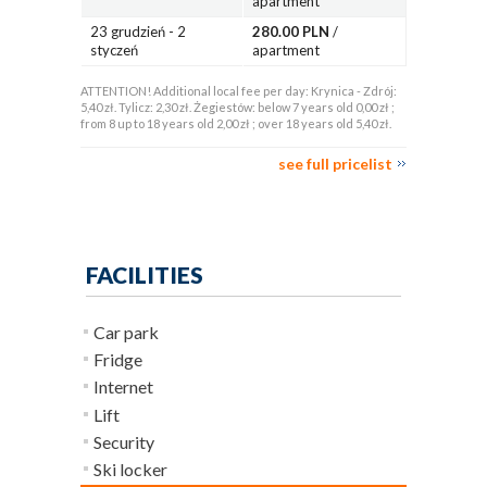
apartment
23 grudzień - 2
280.00 PLN
/
styczeń
apartment
ATTENTION! Additional local fee per day: Krynica - Zdrój:
5,40 zł. Tylicz: 2,30 zł. Żegiestów: below 7 years old 0,00 zł ;
from 8 up to 18 years old 2,00 zł ; over 18 years old 5,40 zł.
see full pricelist
FACILITIES
Car park
Fridge
Internet
Lift
Security
Ski locker