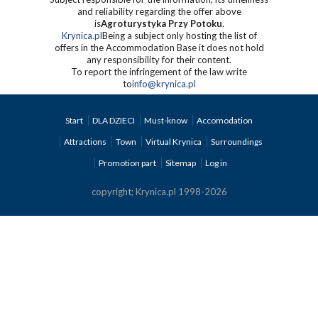
and reliability regarding the offer above
is
Agroturystyka Przy Potoku
.
Krynica.pl
Being a subject only hosting the list of
offers in the Accommodation Base it does not hold
any responsibility for their content.
To report the infringement of the law write
to
info@krynica.pl
Start
DLA DZIECI
Must-know
Accomodation
Attractions
Town
Virtual Krynica
Surroundings
Promotion part
Sitemap
Log in
copyright; Krynica.pl 1998-2026