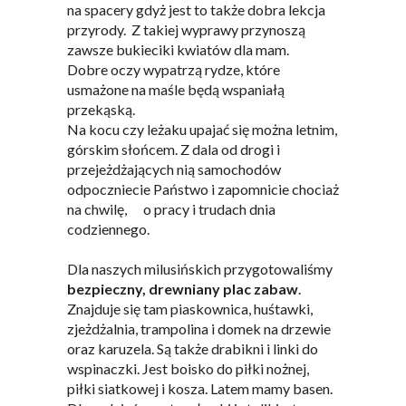
na spacery gdyż jest to także dobra lekcja
przyrody. Z takiej wyprawy przynoszą
zawsze bukieciki kwiatów dla mam.
Dobre oczy wypatrzą rydze, które
usmażone na maśle będą wspaniałą
przekąską.
Na kocu czy leżaku upajać się można letnim,
górskim słońcem. Z dala od drogi i
przejeżdżających nią samochodów
odpoczniecie Państwo i zapomnicie chociaż
na chwilę, o pracy i trudach dnia
codziennego.
Dla naszych milusińskich przygotowaliśmy
bezpieczny, drewniany plac zabaw
.
Znajduje się tam piaskownica, huśtawki,
zjeżdżalnia, trampolina i domek na drzewie
oraz karuzela. Są także drabikni i linki do
wspinaczki. Jest boisko do piłki nożnej,
piłki siatkowej i kosza. Latem mamy basen.