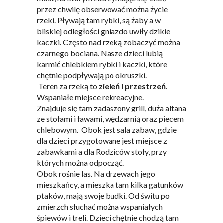
przez chwilę obserwować można życie
rzeki. Pływają tam rybki, są żaby a w
bliskiej odległości gniazdo uwiły dzikie
kaczki. Często nad rzeką zobaczyć można
czarnego bociana. Nasze dzieci lubią
karmić chlebkiem rybki i kaczki, które
chętnie podpływają po okruszki.
Teren za rzeką to
zieleń i przestrzeń
.
Wspaniałe miejsce rekreacyjne.
Znajduje się tam zadaszony grill, duża altana
ze stołami i ławami, wędzarnią oraz piecem
chlebowym. Obok jest sala zabaw, gdzie
dla dzieci przygotowane jest miejsce z
zabawkami a dla Rodziców stoły, przy
których można odpocząć.
Obok rośnie las. Na drzewach jego
mieszkańcy, a mieszka tam kilka gatunków
ptaków, mają swoje budki. Od świtu po
zmierzch słuchać można wspaniałych
śpiewów i treli. Dzieci chętnie chodzą tam