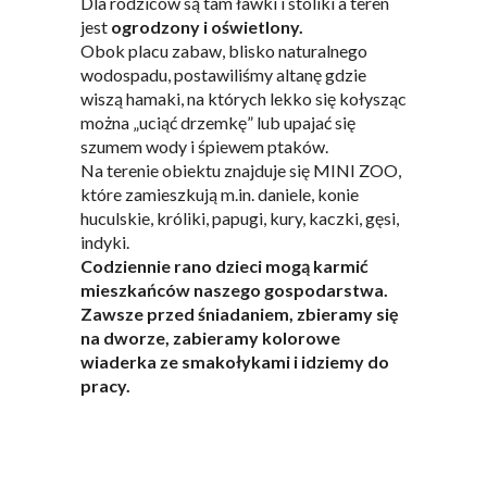
Dla rodziców są tam ławki i stoliki a teren
jest
ogrodzony i oświetlony.
Obok placu zabaw, blisko naturalnego
wodospadu, postawiliśmy altanę gdzie
wiszą hamaki, na których lekko się kołysząc
można „uciąć drzemkę” lub upajać się
szumem wody i śpiewem ptaków.
Na terenie obiektu znajduje się MINI ZOO,
które zamieszkują m.in. daniele, konie
huculskie, króliki, papugi, kury, kaczki, gęsi,
indyki.
Codziennie rano dzieci mogą karmić
mieszkańców naszego gospodarstwa.
Zawsze przed śniadaniem, zbieramy się
na dworze, zabieramy kolorowe
wiaderka ze smakołykami i idziemy do
pracy.