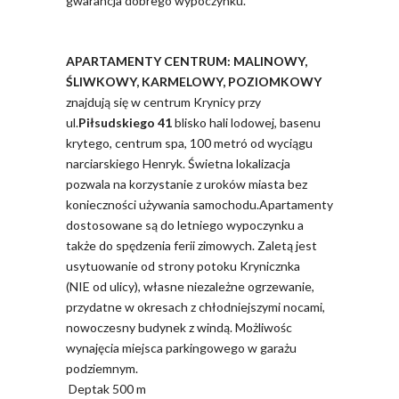
gwarancja dobrego wypoczynku.
APARTAMENTY CENTRUM: MALINOWY,
ŚLIWKOWY, KARMELOWY, POZIOMKOWY
znajdują się w centrum Krynicy przy
ul.
Piłsudskiego 41
blisko hali lodowej, basenu
krytego, centrum spa, 100 metró od wyciągu
narciarskiego Henryk. Świetna lokalizacja
pozwala na korzystanie z uroków miasta bez
konieczności używania samochodu.
Apartamenty
dostosowane są do letniego wypoczynku a
także do spędzenia ferii zimowych. Zaletą jest
usytuowanie od strony potoku Krynicznka
(NIE od ulicy), własne niezależne ogrzewanie,
przydatne w okresach z chłodniejszymi nocami,
nowoczesny budynek z windą. Możliwośc
wynajęcia miejsca parkingowego w garażu
podziemnym.
Deptak 500 m