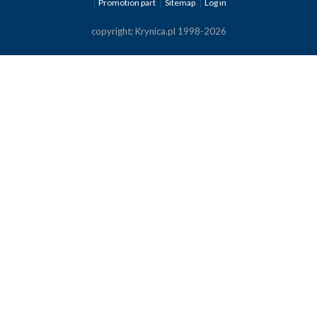
Promotion part
Sitemap
Log in
copyright; Krynica.pl 1998-2026