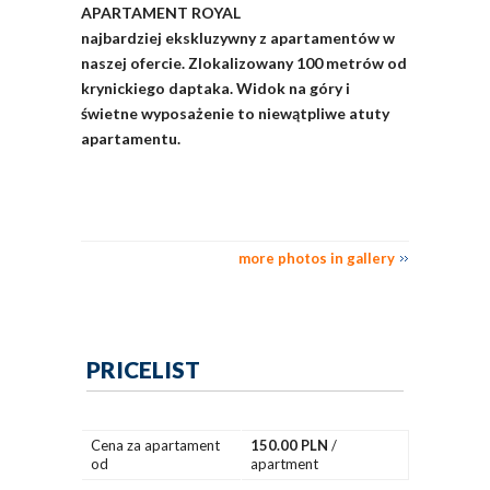
APARTAMENT ROYAL
najbardziej ekskluzywny z apartamentów w
naszej ofercie. Zlokalizowany 100 metrów od
krynickiego daptaka. Widok na góry i
świetne wyposażenie to niewątpliwe atuty
apartamentu.
more photos in gallery
PRICELIST
Cena za apartament
150.00 PLN
/
od
apartment