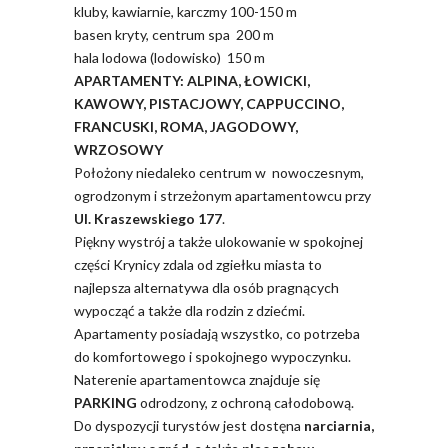
kluby, kawiarnie, karczmy 100-150 m
basen kryty, centrum spa 200 m
hala lodowa (lodowisko) 150 m
APARTAMENTY: ALPINA, ŁOWICKI,
KAWOWY, PISTACJOWY, CAPPUCCINO,
FRANCUSKI, ROMA, JAGODOWY,
WRZOSOWY
Położony niedaleko centrum w nowoczesnym,
ogrodzonym i strzeżonym apartamentowcu przy
Ul. Kraszewskiego 177
.
Piękny wystrój a także ulokowanie w spokojnej
części Krynicy zdala od zgiełku miasta to
najlepsza alternatywa dla osób pragnących
wypocząć a także dla rodzin z dziećmi.
Apartamenty posiadają wszystko, co potrzeba
do komfortowego i spokojnego wypoczynku.
Naterenie apartamentowca znajduje się
PARKING
odrodzony, z ochroną całodobową.
Do dyspozycji turystów jest dostęna
narciarnia,