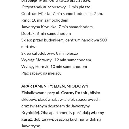
przepiękny ogród,
a także
plac zabaw
.
Przystanek autobusowy : 1 min pieszo
Centrum Miasta: 7 min samochodem, ok.2 km.
Kino: 10 min samochodem
Jaworzyna Krynicka: 7 min samochodem
Deptak: 8 min samochodem
Sklep: przed budynkiem, centrum handlowe 500
metrów
Sklep całodobowy: 8 min pieszo
Wyciąg Słotwiny : 12 min samochodem
Wyciąg Henryk: 10 min samochodem
Plac zabaw: na miejscu
APARTAMENTY: EDEN, MIODOWY
Zlokalizowane przy
ul. Czarny Potok
, blisko
sklepów, placów zabaw, alejek spacerowych
oraz świetnym dojazdem do Jaworzyny
Krynickiej. Oba apartamenty posiadają
własny
garaż
, dobrze wyposażoną kuchnię, widok na
Jaworzynę.