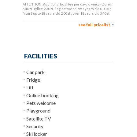
ATTENTION! Additional local fee per day: Krynica - Zdrój:
5,40 zł. Tylicz: 2,30 zł. Żegiestów: below 7 years old 0,00 zł ;
from 8 up to 18 years old 2,00 zł ; over 18 years old 5,40 zł.
see full pricelist
FACILITIES
Car park
Fridge
Lift
Online booking
Pets welcome
Playground
Satellite TV
Security
Ski locker