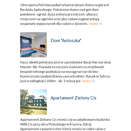
Oferujemy Państwu pobyt w kameralnym domu w górach
Beskidu Sądeckiego. Położenie domu nad górskim
potokiem, ogród, duża zielona przestrzeń, altana z
miejscem na ognisko oraz plac zabaw zagwarantują
wspaniały wypoczynek dla rodzin z dziećmi.
more
Dom "Antoszka"
Nasz obiekt położony jest w sąsiedztwie Stacji Narciarskiej
Master-Ski. Pozwala to naszym Gościom na możliwość
bezpośredniego podejścia na wyciąg narciarski bez
konieczności podjeżdżania samochodem. Rynek w Tyliczu
jest w odległości 300m - ok. 5 minut pie
more
Apartament Zielony Cis
Apartament Zielony Cis mieści się w zabytkowym budynku
Willi Cis przy ulicy Pułaskiego w Krynicy-Zdrój.
Apartament o powierzchni 53m2 mieści w sobie salon z