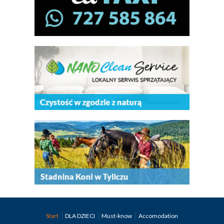
Start
DLA DZIECI
Must-know
Accomodation