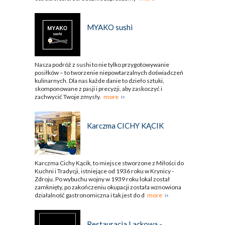
MYAKO sushi
Nasza podróż z sushi to nie tylko przygotowywanie
posiłków – to tworzenie niepowtarzalnych doświadczeń
kulinarnych. Dla nas każde danie to dzieło sztuki,
skomponowane z pasji i precyzji, aby zaskoczyć i
zachwycić Twoje zmysły.
more
Karczma CICHY KĄCIK
Karczma Cichy Kącik, to miejsce stworzone z Miłości do
Kuchni i Tradycji, istniejące od 1936 roku w Krynicy -
Zdroju. Po wybuchu wojny w 1939 roku lokal został
zamknięty, po zakończeniu okupacji została wznowiona
działalność gastronomiczna i tak jest do d
more
Restauracja Lackowa -