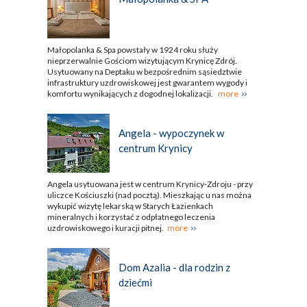
Małopolanka & Spa powstały w 1924 roku służy
nieprzerwalnie Gościom wizytującym Krynicę Zdrój.
Usytuowany na Deptaku w bezpośrednim sąsiedztwie
infrastruktury uzdrowiskowej jest gwarantem wygody i
komfortu wynikających z dogodnej lokalizacji.
more
Angela - wypoczynek w
centrum Krynicy
Angela usytuowana jest w centrum Krynicy-Zdroju - przy
uliczce Kościuszki (nad pocztą). Mieszkając u nas można
wykupić wizytę lekarską w Starych Łazienkach
mineralnych i korzystać z odpłatnego leczenia
uzdrowiskowego i kuracji pitnej.
more
Dom Azalia - dla rodzin z
dziećmi