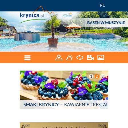
PL
1
2
3