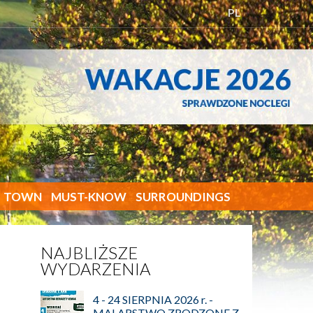
PL
TOWN
MUST-KNOW
SURROUNDINGS
NAJBLIŻSZE
WYDARZENIA
4 - 24 SIERPNIA 2026 r. -
MALARSTWO ZRODZONE Z