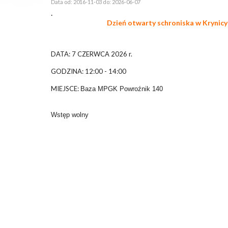
Data od: 2016-11-03 do: 2026-06-07
.
Dzień otwarty schroniska w Krynic
DATA: 7 CZERWCA 2026 r.
GODZINA: 12:00 - 14:00
MIEJSCE:
Baza MPGK Powroźnik 140
Wstęp wolny